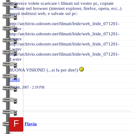
Se invece volete scaricare i filmati sul vostro pc, copiate
incollate nel browser (internet explorer, firefox, opera, ecc..)
questi indirizzi web, e salvate sul pc:
http://archivio.odeontv.net/filmati/Iride/web_Iride_071201-
a.wmv
http://archivio.odeontv.net/filmati/Iride/web_Iride_071201-
b.wmv
http://archivio.odeontv.net/filmati/Iride/web_Iride_071201-
c.wmv
http://archivio.odeontv.net/filmati/Iride/web_Iride_071201-
d.wmv
BUONA VISIONE! (...si fa per dire!)
Email
Dec 5th, 2007 - 2:19 PM
F
Flavia