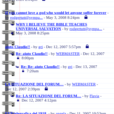
If you cannot love a god who would let anyone suffer forever
-
by
rodgertutt@sympa...
- May 3, 2008 8:24pm
WHY I BELIEVE THE BIBLE TEACHES
UNIVERSAL SALVATION
- by
rodgertutt@sympa...
-
May 3, 2008 8:25pm
aiuto Claudio!!
- by
gri
- Dec 12, 2007 5:57pm
Re: aiuto Claudio!!
- by
WEBMASTER
- Dec 12, 2007
8:00pm
Re: Re: aiuto Claudio!!
- by
gri
- Dec 13, 2007
7:20am
LA SITUAZIONE DEL FORUM....
- by
WEBMASTER
-
Dec 12, 2007 2:39pm
Re: LA SITUAZIONE DEL FORUM....
- by
Flavia
-
Dec 12, 2007 4:12pm
EVP telegrafica del 1918.
- by
angela
- Dec 11, 2007 10:53pm