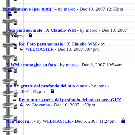
Dimenticavo (per tutti) !
- by
marco
- Dec 10, 2007 12:55pm
Foto paranormale : X Claudio WM
- by
marco
- Dec 10, 2007
12:03pm
Re: Foto paranormale : X Claudio WM
- by
WEBMASTER
- Dec 10, 2007 8:04pm
X WM : mmagine su foto
- by
marco
- Dec 8, 2007 10:54am
x tutti: grazie dal profondo del mio cuore
- by
irene
-
Dec 7, 2007 2:24pm
Re: x tutti: grazie dal profondo del mio cuore -GIO'
-
by
Giovanna
- Dec 10, 2007 1:53pm
Non ancora...
- by
WEBMASTER
- Dec 6, 2007 11:24pm