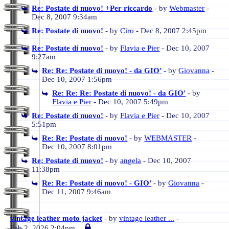
Re: Postate di nuovo! +Per riccardo
- by
Webmaster
-
Dec 8, 2007 9:34am
Re: Postate di nuovo!
- by
Ciro
- Dec 8, 2007 2:45pm
Re: Postate di nuovo!
- by
Flavia e Pier
- Dec 10, 2007
9:27am
Re: Re: Postate di nuovo! - da GIO'
- by
Giovanna
-
Dec 10, 2007 1:56pm
Re: Re: Re: Postate di nuovo! - da GIO'
- by
Flavia e Pier
- Dec 10, 2007 5:49pm
Re: Postate di nuovo!
- by
Flavia e Pier
- Dec 10, 2007
5:51pm
Re: Re: Postate di nuovo!
- by
WEBMASTER
-
Dec 10, 2007 8:01pm
Re: Postate di nuovo!
- by
angela
- Dec 10, 2007
11:38pm
Re: Re: Postate di nuovo! - GIO'
- by
Giovanna
-
Dec 11, 2007 9:46am
vintage leather moto jacket
- by
vintage leather ...
-
Feb 2, 2026 2:04pm